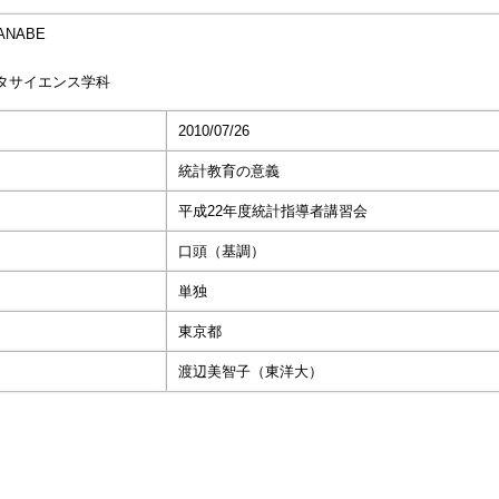
ANABE
タサイエンス学科
2010/07/26
統計教育の意義
平成22年度統計指導者講習会
口頭（基調）
単独
東京都
渡辺美智子（東洋大）