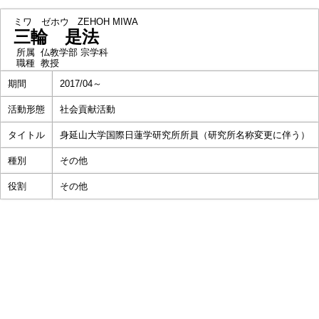
ミワ ゼホウ
ZEHOH MIWA
三輪 是法
所属
仏教学部 宗学科
職種
教授
期間
2017/04～
活動形態
社会貢献活動
タイトル
身延山大学国際日蓮学研究所所員（研究所名称変更に伴う）
種別
その他
役割
その他