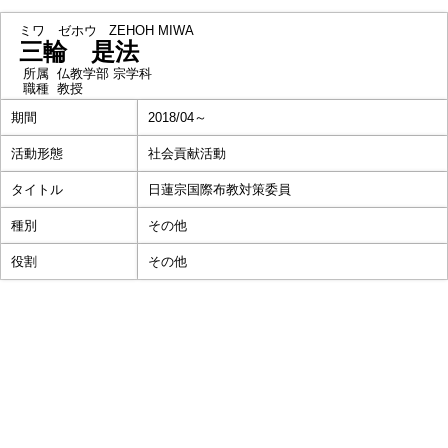
ミワ ゼホウ
ZEHOH MIWA
三輪 是法
所属
仏教学部 宗学科
職種
教授
期間
2018/04～
活動形態
社会貢献活動
タイトル
日蓮宗国際布教対策委員
種別
その他
役割
その他