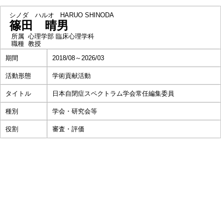
シノダ ハルオ
HARUO SHINODA
篠田 晴男
所属
心理学部 臨床心理学科
職種
教授
期間
2018/08～2026/03
活動形態
学術貢献活動
タイトル
日本自閉症スペクトラム学会常任編集委員
種別
学会・研究会等
役割
審査・評価