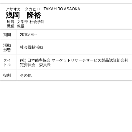
アサオカ タカヒロ
TAKAHIRO ASAOKA
浅岡 隆裕
所属
文学部 社会学科
職種
教授
期間
2010/06～
活動
社会貢献活動
形態
タイ
(社) 日本能率協会 マーケットリサーチサービス製品認証部会判
トル
定委員会 委員長
役割
その他