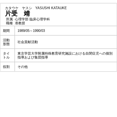
カタウケ ヤスシ
YASUSHI KATAUKE
片受 靖
所属
心理学部 臨床心理学科
職種
准教授
期間
1989/05～1990/03
活動
社会貢献活動
形態
タイ
東京学芸大学附属特殊教育研究施設における自閉症児への個別
トル
指導および集団指導
役割
その他