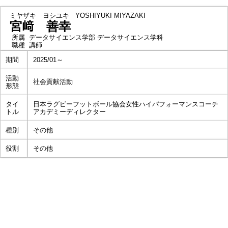
ミヤザキ ヨシユキ
YOSHIYUKI MIYAZAKI
宮﨑 善幸
所属
データサイエンス学部 データサイエンス学科
職種
講師
期間
2025/01～
活動
社会貢献活動
形態
タイ
日本ラグビーフットボール協会女性ハイパフォーマンスコーチ
トル
アカデミーディレクター
種別
その他
役割
その他