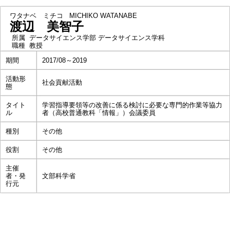
ワタナベ ミチコ
MICHIKO WATANABE
渡辺 美智子
所属
データサイエンス学部 データサイエンス学科
職種
教授
期間
2017/08～2019
活動形
社会貢献活動
態
タイト
学習指導要領等の改善に係る検討に必要な専門的作業等協力
ル
者（高校普通教科「情報」）会議委員
種別
その他
役割
その他
主催
者・発
文部科学省
行元