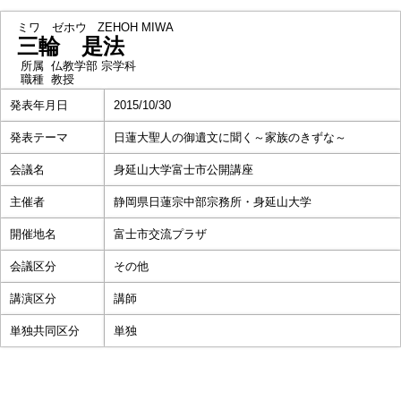
ミワ ゼホウ
ZEHOH MIWA
三輪 是法
所属
仏教学部 宗学科
職種
教授
発表年月日
2015/10/30
発表テーマ
日蓮大聖人の御遺文に聞く～家族のきずな～
会議名
身延山大学富士市公開講座
主催者
静岡県日蓮宗中部宗務所・身延山大学
開催地名
富士市交流プラザ
会議区分
その他
講演区分
講師
単独共同区分
単独