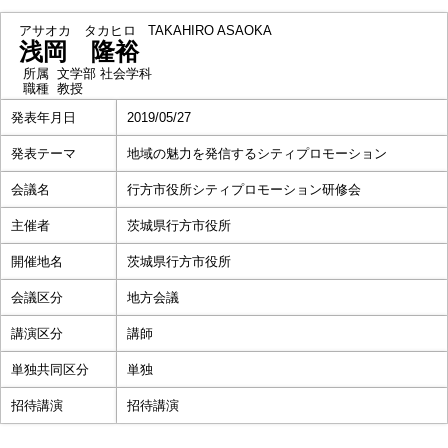
アサオカ タカヒロ
TAKAHIRO ASAOKA
浅岡 隆裕
所属
文学部 社会学科
職種
教授
発表年月日
2019/05/27
発表テーマ
地域の魅力を発信するシティプロモーション
会議名
行方市役所シティプロモーション研修会
主催者
茨城県行方市役所
開催地名
茨城県行方市役所
会議区分
地方会議
講演区分
講師
単独共同区分
単独
招待講演
招待講演