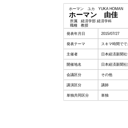
ホーマン ユカ
YUKA HOMAN
ホーマン 由佳
所属
経済学部 経済学科
職種
教授
発表年月日
2015/07/27
発表テーマ
スキマ時間でで
主催者
日本経済新聞社
開催地名
日本経済新聞社
会議区分
その他
講演区分
講師
単独共同区分
単独