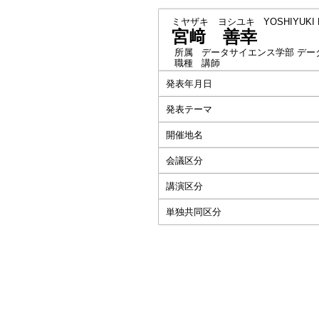
ミヤザキ ヨシユキ
YOSHIYUKI 
宮﨑 善幸
所属
データサイエンス学部 デー
職種
講師
発表年月日
発表テーマ
開催地名
会議区分
講演区分
単独共同区分