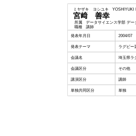
ミヤザキ ヨシユキ
YOSHIYUKI 
宮﨑 善幸
所属
データサイエンス学部 デー
職種
講師
発表年月日
2004/07
発表テーマ
ラグビー
会議名
埼玉県ラ
会議区分
その他
講演区分
講師
単独共同区分
単独