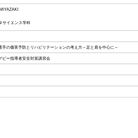
MIYAZAKI
タサイエンス学科
選手の傷害予防とリハビリテーションの考え方～足と肩を中心に～
グビー指導者安全対策講習会