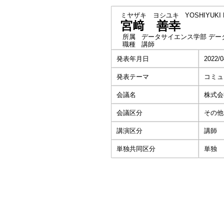
ミヤザキ ヨシユキ
YOSHIYUKI 
宮﨑 善幸
所属
データサイエンス学部 デー
職種
講師
発表年月日
2022/0
発表テーマ
コミュ
会議名
株式会
会議区分
その他
講演区分
講師
単独共同区分
単独