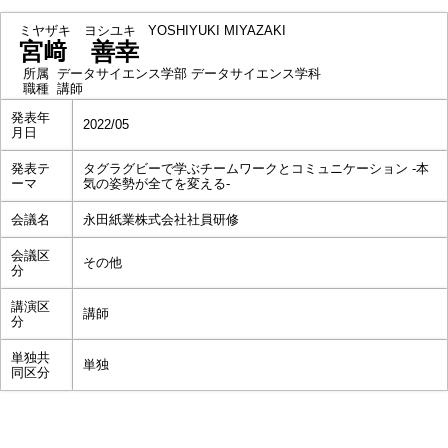
ミヤザキ ヨシユキ
YOSHIYUKI MIYAZAKI
宮﨑 善幸
所属
データサイエンス学部 データサイエンス学科
職種
講師
発表年
2022/05
月日
発表テ
タグラグビーで学ぶチームワークとコミュニケーション -本
ーマ
気の姿勢が全てを変える-
会議名
永田紙業株式会社社員研修
会議区
その他
分
講演区
講師
分
単独共
単独
同区分