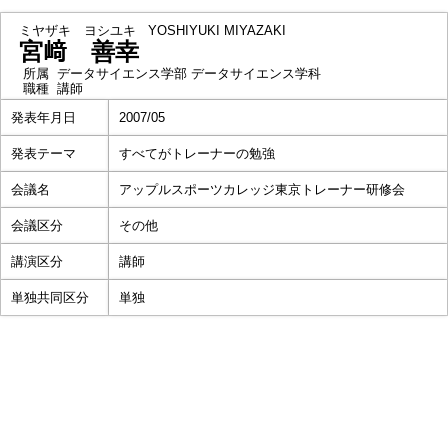
ミヤザキ ヨシユキ
YOSHIYUKI MIYAZAKI
宮﨑 善幸
所属
データサイエンス学部 データサイエンス学科
職種
講師
発表年月日
2007/05
発表テーマ
すべてがトレーナーの勉強
会議名
アップルスポーツカレッジ東京トレーナー研修会
会議区分
その他
講演区分
講師
単独共同区分
単独