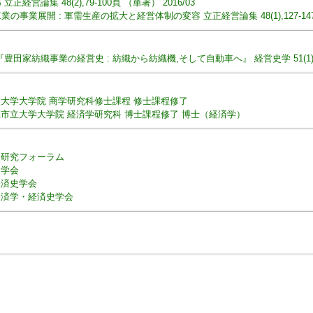
経営論集 48(2),79-100頁 （単著） 2016/03
事業展開 : 軍需生産の拡大と経営体制の変容 立正経営論集 48(1),127-147頁
田家紡織事業の経営史 : 紡織から紡織機,そして自動車へ』 経営史学 51(1),88-
大学大学院 商学研究科修士課程 修士課程修了
市立大学大学院 経済学研究科 博士課程修了 博士（経済学）
家研究フォーラム
史学会
経済史学会
経済学・経済史学会