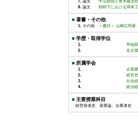
7.
論文
中京財閥と青木鎌太郎 立正
8.
論文
戦時下における岡本工業の
■
著書・その他
1.
その他
＜書評＞ 山崎広明著『豊
■
学歴・取得学位
1.
早稲田
2.
名古屋
■
所属学会
1.
企業
2.
経営
3.
社会
4.
政治
■
主要授業科目
経営発達史、産業論、企業者史