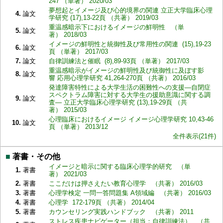
247 （単著） 2020/03
夢想起とイメージ及び心的境界の関連 立正大学臨床心理
4.
論文
学研究 (17),13-22頁 （共著） 2019/03
重温感暗示下におけるイメージの鮮明性 （単
5.
論文
著） 2018/03
イメージの鮮明性と統御性及び常用性の関連 (15),19-23
6.
論文
頁 （単著） 2017/03
7.
論文
自律訓練法と催眠 (8),89-93頁 （単著） 2017/03
重温感暗示がイメージの鮮明性及び統御性に及ぼす影
8.
論文
響 応用心理学研究 41,264-270頁 （共著） 2016/03
発達障害特性による大学生活の困難性への支援―自閉症
スペクトラム障害に対する大学生の援助意識に関する調
9.
論文
査― 立正大学臨床心理学研究 (13),19-29頁 （共
著） 2015/03
心理臨床におけるイメージ イメージ心理学研究 10,43-46
10.
論文
頁 （単著） 2013/12
全件表示(21件)
■
著書・その他
イメージと暗示に関する臨床心理学的研究 （単
1.
著書
著） 2021/03
2.
著書
ここだけは押さえたい教育心理学 （共著） 2016/03
3.
著書
心理学検定 一問一答問題集 A領域編 （共著） 2016/03
4.
著書
心理学 172-179頁 （共著） 2014/04
5.
著書
カウンセリング実践ハンドブック （共著） 2011
ストレス疾患ナビゲーター（担当：自律訓練法） （共