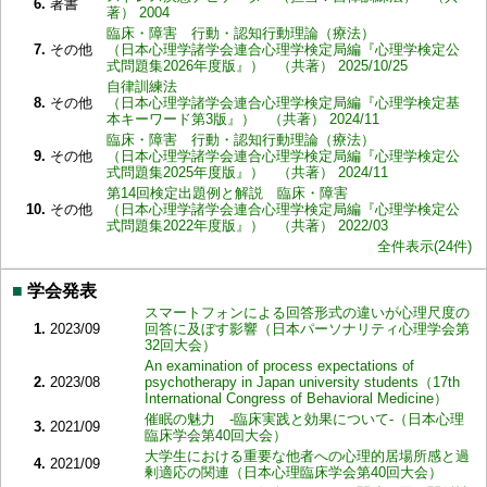
6.
著書
著） 2004
臨床・障害 行動・認知行動理論（療法）
7.
その他
（日本心理学諸学会連合心理学検定局編『心理学検定公
式問題集2026年度版』） （共著） 2025/10/25
自律訓練法
8.
その他
（日本心理学諸学会連合心理学検定局編『心理学検定基
本キーワード第3版』） （共著） 2024/11
臨床・障害 行動・認知行動理論（療法）
9.
その他
（日本心理学諸学会連合心理学検定局編『心理学検定公
式問題集2025年度版』） （共著） 2024/11
第14回検定出題例と解説 臨床・障害
10.
その他
（日本心理学諸学会連合心理学検定局編『心理学検定公
式問題集2022年度版』） （共著） 2022/03
全件表示(24件)
■
学会発表
スマートフォンによる回答形式の違いが心理尺度の
1.
2023/09
回答に及ぼす影響（日本パーソナリティ心理学会第
32回大会）
An examination of process expectations of
2.
2023/08
psychotherapy in Japan university students（17th
International Congress of Behavioral Medicine）
催眠の魅力 -臨床実践と効果について-（日本心理
3.
2021/09
臨床学会第40回大会）
大学生における重要な他者への心理的居場所感と過
4.
2021/09
剰適応の関連（日本心理臨床学会第40回大会）