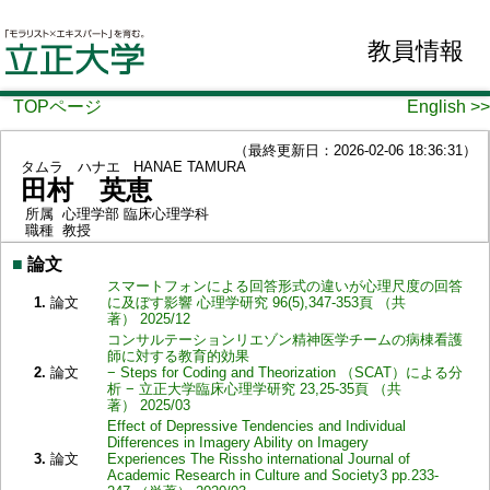
教員情報
TOPページ
English >>
（最終更新日：2026-02-06 18:36:31）
タムラ ハナエ
HANAE TAMURA
田村 英恵
所属
心理学部 臨床心理学科
職種
教授
■
論文
スマートフォンによる回答形式の違いが心理尺度の回答
1.
論文
に及ぼす影響 心理学研究 96(5),347-353頁 （共
著） 2025/12
コンサルテーションリエゾン精神医学チームの病棟看護
師に対する教育的効果
2.
論文
− Steps for Coding and Theorization （SCAT）による分
析 − 立正大学臨床心理学研究 23,25-35頁 （共
著） 2025/03
Effect of Depressive Tendencies and Individual
Differences in Imagery Ability on Imagery
3.
論文
Experiences The Rissho international Journal of
Academic Research in Culture and Society3 pp.233-