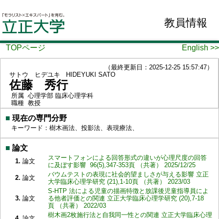
教員情報
TOPページ
English >>
（最終更新日：2025-12-25 15:57:47）
サトウ ヒデユキ
HIDEYUKI SATO
佐藤 秀行
所属
心理学部 臨床心理学科
職種
教授
■
現在の専門分野
キーワード：樹木画法、投影法、表現療法、
■
論文
スマートフォンによる回答形式の違いが心理尺度の回答
1.
論文
に及ぼす影響 96(5),347-353頁 （共著） 2025/12/25
バウムテストの表現に社会的望ましさが与える影響 立正
2.
論文
大学臨床心理学研究 (21),1-10頁 （共著） 2023/03
S-HTP 法による児童の描画特徴と放課後児童指導員によ
3.
論文
る他者評価との関連 立正大学臨床心理学研究 (20),7-18
頁 （共著） 2022/03
樹木画2枚施行法と自我同一性との関連 立正大学臨床心理
4.
論文