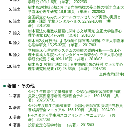
学研究 (20),1-6頁 （単著） 2022/03
樹木画2枚施行法における向性指標の妥当性の検討 立正大
5.
論文
学臨床心理学研究 18,9-19頁 （単著） 2020/03
全国調査からみたスクールカウンセリング実習の実態と
6.
論文
成果・課題 学校メンタルヘルス 22,92-100頁 （共
著） 2019/06
樹木画法の複数枚描画に関する文献研究 立正大学臨床心
7.
論文
理学研究 (16),47-59頁 （単著） 2018/03
樹木画2枚施行法による強迫性障害者の理解 立正大学臨床
8.
論文
心理学研究 15,25-32頁 （単著） 2017/03
学校臨床心理実習システムの特徴の質的分析――臨床心
9.
論文
理士養成大学院へのインタビュー調査から 立正大学心理
学研究紀要 (14),109-116頁 （共著） 2016/03
樹木画２ 枚施行法における主観的印象の検討 立正大学心
10.
論文
理学研究所紀要 (13),25-33頁 （単著） 2015/03
全件表示(23件)
■
著書・その他
令和７年度厚生労働省事業 公認心理師実習演習担当教
1.
著書
員及び実習指導者養成講習会テキスト 160-186頁 （共
著） 2025/07/31
令和6年度厚生労働省事業 公認心理師実習演習担当教員
2.
著書
養成講習会マニュアル 165-190頁 （共著） 2024/09
P-Fスタディ学生用スコアリング・マニュアル （共
3.
著書
著） 2024/08
4.
著書
投影査定心理学特論 （共著） 2015/03