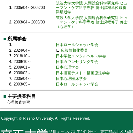
筑波大学大学院 人間総合科学研究科 ヒュ
1.
2005/04～2008/03
ーマン・ケア科学専攻 博士課程単位取得
満期退学
筑波大学大学院 人間総合科学研究科 ヒュ
2.
2003/04～2005/03
ーマン・ケア科学専攻 修士課程修了 修士
（心理学）
■
所属学会
1.
日本ロールシャッハ学会
2.
2024/04～
∟
広報情報化委員
3.
2018/10～
日本学校メンタルヘルス学会
4.
2009/10～
日本カウンセリング学会
5.
2009/01～
日本心理学会
6.
2006/02～
日本描画テスト・描画療法学会
7.
2005/04～
日本心理臨床学会
8.
2003/05～
日本ロールシャッハ学会
■
主要授業科目
心理検査実習
Copyright © Rissho University. All Rights Reserved.
品川キャンパス 〒141-8602 東京都品川区大崎4-