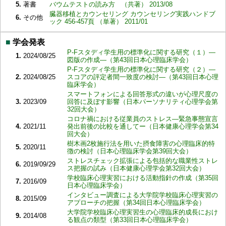
5.
著書
バウムテストの読み方 （共著） 2013/08
臓器移植とカウンセリング カウンセリング実践ハンドブ
6.
その他
ック 456-457頁 （単著） 2011/01
■
学会発表
P-Fスタディ学生用の標準化に関する研究（１）―
1.
2024/08/25
図版の作成―（第43回日本心理臨床学会）
P-Fスタディ学生用の標準化に関する研究（２）―
2.
2024/08/25
スコアの評定者間一致度の検討―（第43回日本心理
臨床学会）
スマートフォンによる回答形式の違いが心理尺度の
3.
2023/09
回答に及ぼす影響（日本パーソナリティ心理学会第
32回大会）
コロナ禍における従業員のストレス―緊急事態宣言
4.
2021/11
発出前後の比較を通してー（日本健康心理学会第34
回大会）
樹木画2枚施行法を用いた摂食障害の心理臨床的特
5.
2020/11
徴の検討（日本心理臨床学会第39回大会）
ストレスチェック拡張による包括的な職業性ストレ
6.
2019/09/29
ス把握の試み（日本健康心理学会第32回大会）
学校臨床心理実習における活動指針の作成（第35回
7.
2016/09
日本心理臨床学会）
インタビュー調査による大学院学校臨床心理実習の
8.
2015/09
アプローチの把握（第34回日本心理臨床学会）
大学院学校臨床心理実習生の心理臨床的成長におけ
9.
2014/08
る観点の類型（第33回日本心理臨床学会）