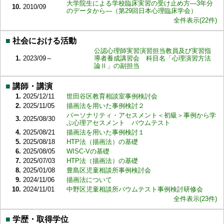
大学院生による学校臨床実習の受け止め方―3年分
10.
2010/09
のデータから―（第29回日本心理臨床学会）
全件表示(22件)
■
社会における活動
公認心理師実習演習担当教員及び実習指
1.
2023/09～
導者養成講習会 科目名「心理演習方法
論Ⅱ」の副担当
■
講師・講演
1.
2025/12/11
世田谷区教育相談室事例検討会
2.
2025/11/05
描画法を用いた事例検討２
パーソナリティ・アセスメント＜初級＞事例から学
3.
2025/08/30
ぶ心理アセスメント バウムテスト
4.
2025/08/21
描画法を用いた事例検討１
5.
2025/08/18
HTP法（描画法）の基礎
6.
2025/08/05
WISC-Vの基礎
7.
2025/07/03
HTP法（描画法）の基礎
8.
2025/01/08
豊島区児童相談所事例検討会
9.
2024/11/06
描画法について
10.
2024/11/01
中野区児童相談所バウムテスト事例検討研修会
全件表示(23件)
■
学歴・取得学位