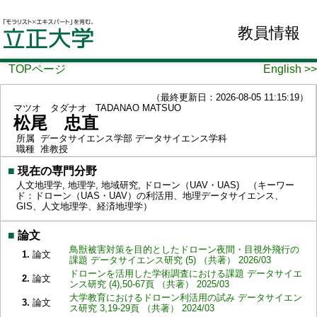
教員情報
TOPページ
English >>
（最終更新日：2026-08-05 11:15:19）
マツオ タダナオ
TADANAO MATSUO
松尾 忠直
所属
データサイエンス学部 データサイエンス学科
職種
准教授
■
現在の専門分野
人文地理学, 地理学, 地域研究, ドローン（UAV・UAS) （キーワー
ド：ドローン（UAS・UAV）の利活用、地理データサイエンス、
GIS、人文地理学、経済地理学）
■
論文
鳥獣被害対策を目的としたドローン夜間・目視外飛行の
1.
論文
課題 データサイエンス研究 (5) （共著） 2026/03
ドローンを活用した学術調査における課題 データサイエ
2.
論文
ンス研究 (4),50-67頁 （共著） 2025/03
大学教育におけるドローン利活用の試み データサイエン
3.
論文
ス研究 3,19-29頁 （共著） 2024/03