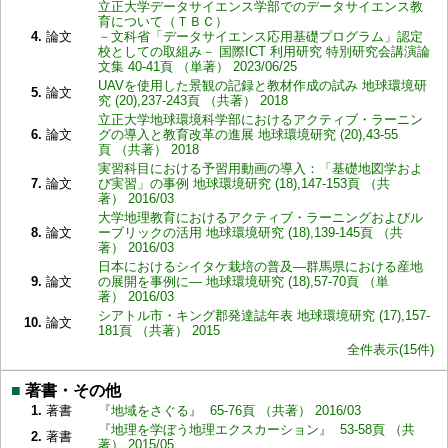
立正大学データサイエンス学部でのデータサイエンス教
育について（ＴＢＣ）
4.
論文
－文科省「データサイエンス応用基礎プログラム」認定
校としての取組み－ 国際ICT 利用研究 特別研究会講演論
文集 40-41頁 （単著） 2023/06/25
UAVを使用した景観の記録と教材作成の試み 地球環境研
5.
論文
究 (20),237-243頁 （共著） 2018
立正大学地球環境科学部におけるアクティブ・ラーニン
6.
論文
グの導入と教育改革の進展 地球環境研究 (20),43-55
頁 （共著） 2018
実習科目における予習用動画の導入：「基礎地図学およ
7.
論文
び実習」の事例 地球環境研究 (18),147-153頁 （共
著） 2016/03
大学地理教育におけるアクティブ・ラーニングおよびル
8.
論文
ーブリックの活用 地球環境研究 (18),139-145頁 （共
著） 2016/03
日本におけるシイタケ栽培の普及―群馬県における産地
9.
論文
の展開を事例に― 地球環境研究 (18),57-70頁 （単
著） 2016/03
シアトル市・キング郡発達誌年表 地球環境研究 (17),157-
10.
論文
181頁 （共著） 2015
全件表示(15件)
■
著書・その他
1.
著書
『地域をさぐる』 65-76頁 （共著） 2016/03
『地理を学ぼう地理エクスカーション』 53-58頁 （共
2.
著書
著） 2015/05