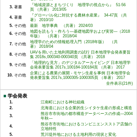
『地域資源とまちづくり 地理学の視点から』 51-56
3.
著書
頁 （共著） 2013/05
『グローバル化に対抗する農林水産業』 34-47頁 （共
4.
著書
著） 2010/10
5.
その他
最新 地学事典 （共著） 2024/03
地図を読もう・作ろう―基礎地図学および実習―（2018
6.
その他
年版） （共著） 2018/04
地理学のための情報処理入門（2018年版） （共
7.
その他
著） 2018/04
UAVを用いた土地利用調査の試行 日本地理学会発表要旨
8.
その他
集 2018s,000340-000340頁 （共著） 2018
「地理的な見方」のデジタルアーカイビング 日本地理学
9.
その他
会発表要旨集 2017s,100184-100184頁 （共著） 2017
企業による農業の展開 - モヤシ生産を事例 日本地理学会
10.
その他
発表要旨集 2017s,1000305-1000305頁 （単著） 2017
全件表示(21件)
■
学会発表
1.
江南町における神社組織
2.
北海道における企業的生シイタケ生産の形成と構造
熊谷市市街地の都市構造データベースの作成―2004
3.
年秋―
熊谷市市街地におけるコンビニエンスストア店舗の
4.
立地特性
5.
荒川堤外地における土地利用の現状と変化