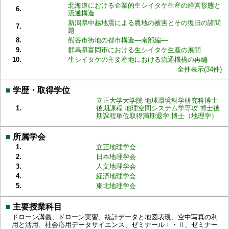
北海道における企業的生シイタケ生産の経営形態と
6.
流通構造
新潟県中越地震による農地の被害とその復旧の諸問
7.
題
8.
熊谷市街地の都市構造―南部編―
9.
群馬県富岡市における生シイタケ生産の展開
10.
生シイタケの主要産地における流通機構の再編
全件表示(34件)
■
学歴・取得学位
立正大学大学院 地球環境科学研究科博士
1.
後期課程 地理空間システム学専攻 博士後
期課程単位取得満期退学 博士（地理学）
■
所属学会
1.
立正地理学会
2.
日本地理学会
3.
人文地理学会
4.
経済地理学会
5.
東北地理学会
■
主要授業科目
ドローン講義、ドローン実習、統計データと地図表現、空中写真の利
用と活用、社会応用データサイエンス、ゼミナールⅠ・Ⅱ、ゼミナー