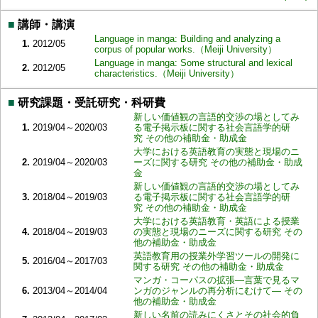
■
講師・講演
Language in manga: Building and analyzing a
1.
2012/05
corpus of popular works.（Meiji University）
Language in manga: Some structural and lexical
2.
2012/05
characteristics.（Meiji University）
■
研究課題・受託研究・科研費
新しい価値観の言語的交渉の場としてみ
1.
2019/04～2020/03
る電子掲示板に関する社会言語学的研
究 その他の補助金・助成金
大学における英語教育の実態と現場のニ
2.
2019/04～2020/03
ーズに関する研究 その他の補助金・助成
金
新しい価値観の言語的交渉の場としてみ
3.
2018/04～2019/03
る電子掲示板に関する社会言語学的研
究 その他の補助金・助成金
大学における英語教育・英語による授業
4.
2018/04～2019/03
の実態と現場のニーズに関する研究 その
他の補助金・助成金
英語教育用の授業外学習ツールの開発に
5.
2016/04～2017/03
関する研究 その他の補助金・助成金
マンガ・コーパスの拡張―言葉で見るマ
6.
2013/04～2014/04
ンガのジャンルの再分析にむけて― その
他の補助金・助成金
新しい名前の読みにくさとその社会的負