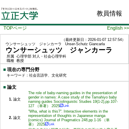
教員情報
TOPページ
English >>
（最終更新日：2026-01-07 12:57:54）
ウンサーシュッツ ジャンカーラ
Unser-Schutz Giancarla
ウンサーシュッツ ジャンカーラ
所属
心理学部 対人・社会心理学科
職種
教授
■
現在の専門分野
キーワード：社会言語学、文化研究
■
論文
The role of baby-naming guides in the presentation of
gender in names: A case study of the Tamahiyo baby
1.
論文
naming guides Sociolinguistic Studies 19(1-2),pp.107-
127 （単著） 2025
“Wha, what is this?”: Interactive elements in the
representation of thoughts in Japanese manga
2.
論文
(comics) Journal of Pragmatics 248,pp.1-16 （単
著） 2025