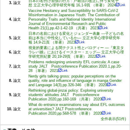
日本の名付け習慣の行方 : 戸籍法の改正に伴う変化予
3.
論文
想 立正大学心理学研究年報 16,1-9頁 （単著） 2024
Vaccine Hesitancy and Susceptibility to SARS-CoV-2
Misinformation in Japanese Youth: The Contribution of
4.
論文
Personality Traits and National Identity International
Journal of Environmental Research and Public
Health 21(1),pp.42-1-42-19 （共著） 2023
日本の名前における変化とジェンダー表象 ―子どもの名
5.
論文
前は本当に中性化しているか― 立正大学心理学研究年
報 14,9-21頁 （単著） 2023
視覚的要素による間テクスト性とパロディー ―『東京タ
6.
論文
ラレバ娘』におけるイースター・エッグ― 立正大学心理
学研究所紀要 20,19-29頁 （単著） 2022
Problems redesigning university EFL curricula: A case
7.
論文
study JALT Postconference Publication 2020.1,pp.20-
28 （単著） 2021
Nerdy girls talking gross: popular perceptions on the
8.
論文
quality, role and influence of language in manga Gender
and Language 14(3),pp.326-346 （単著） 2020
Rethinking global-jinzai policy: Exploring university
9.
論文
students' attitudes JALT Postconference
Publication 2020,pp.160-169 （共著） 2020
What do entrance examinations say about EFL outcomes
10.
論文
at universities? JALT Postconference
Publication 2020,pp.568-578 （単著） 2020
全件表示(51件)