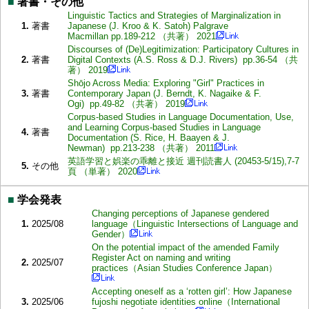
■
著書・その他
Linguistic Tactics and Strategies of Marginalization in
1.
著書
Japanese (J. Kroo & K. Satoh) Palgrave
Macmillan pp.189-212 （共著） 2021
Discourses of (De)Legitimization: Participatory Cultures in
2.
著書
Digital Contexts (A.S. Ross & D.J. Rivers) pp.36-54 （共
著） 2019
Shōjo Across Media: Exploring "Girl" Practices in
3.
著書
Contemporary Japan (J. Berndt, K. Nagaike & F.
Ogi) pp.49-82 （共著） 2019
Corpus-based Studies in Language Documentation, Use,
and Learning Corpus-based Studies in Language
4.
著書
Documentation (S. Rice, H. Baayen & J.
Newman) pp.213-238 （共著） 2011
英語学習と娯楽の乖離と接近 週刊読書人 (20453-5/15),7-7
5.
その他
頁 （単著） 2020
■
学会発表
Changing perceptions of Japanese gendered
1.
2025/08
language（Linguistic Intersections of Language and
Gender）
On the potential impact of the amended Family
Register Act on naming and writing
2.
2025/07
practices（Asian Studies Conference Japan）
Accepting oneself as a ‘rotten girl’: How Japanese
3.
2025/06
fujoshi negotiate identities online（International