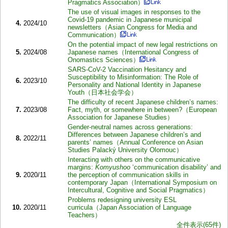
Pragmatics Association）
The use of visual images in responses to the
Covid-19 pandemic in Japanese municipal
4.
2024/10
newsletters（Asian Congress for Media and
Communication）
On the potential impact of new legal restrictions on
5.
2024/08
Japanese names（International Congress of
Onomastics Sciences）
SARS-CoV-2 Vaccination Hesitancy and
Susceptibility to Misinformation: The Role of
6.
2023/10
Personality and National Identity in Japanese
Youth（日本社会学会）
The difficulty of recent Japanese children’s names:
7.
2023/08
Fact, myth, or somewhere in between?（European
Association for Japanese Studies）
Gender-neutral names across generations:
Differences between Japanese children’s and
8.
2022/11
parents’ names（Annual Conference on Asian
Studies Palacký University Olomouc）
Interacting with others on the communicative
margins:
Komyushoo
‘communication disability’ and
9.
2020/11
the perception of communication skills in
contemporary Japan（International Symposium on
Intercultural, Cognitive and Social Pragmatics）
Problems redesigning university ESL
10.
2020/11
curricula（Japan Association of Language
Teachers）
全件表示(65件)