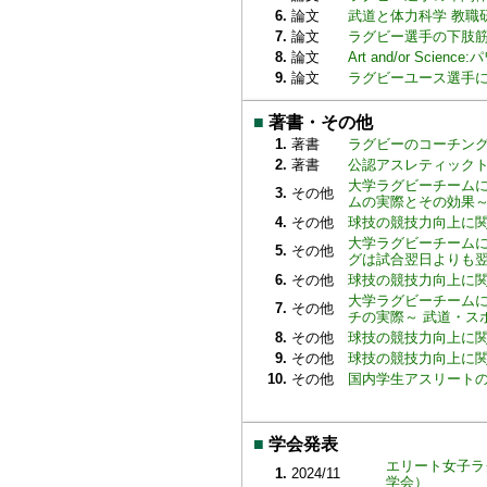
6.
論文
武道と体力科学 教職研修 1
7.
論文
ラグビー選手の下肢筋パワ
8.
論文
Art and/or Sc
9.
論文
ラグビーユース選手に説明
■
著書・その他
1.
著書
ラグビーのコーチング
2.
著書
公認アスレティックトレ
大学ラグビーチーム
3.
その他
ムの実際とその効果～ 武道
4.
その他
球技の競技力向上に関する
大学ラグビーチーム
5.
その他
グは試合翌日よりも翌々日
6.
その他
球技の競技力向上に関する
大学ラグビーチーム
7.
その他
チの実際～ 武道・スポーツ
8.
その他
球技の競技力向上に関する
9.
その他
球技の競技力向上に関する
10.
その他
国内学生アスリートのコン
■
学会発表
エリート女子ラ
1.
2024/11
学会）