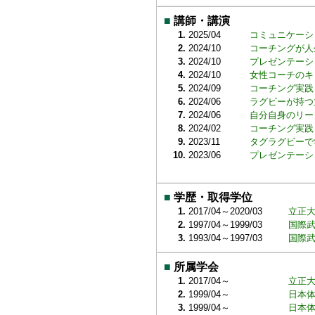
■
講師・講演
1.
2025/04
コミュニケーシ
2.
2024/10
コーチングが人
3.
2024/10
プレゼンテーシ
4.
2024/10
女性コーチのキ
5.
2024/09
コーチング実践
6.
2024/06
ラグビーが持つ
7.
2024/06
自分自身のリー
8.
2024/02
コーチング実践
9.
2023/11
タグラグビーで
10.
2023/06
プレゼンテーシ
■
学歴・取得学位
1.
2017/04～2020/03
立正大
2.
1997/04～1999/03
国際武
3.
1993/04～1997/03
国際武
■
所属学会
1.
2017/04～
立正
2.
1999/04～
日本
3.
1999/04～
日本