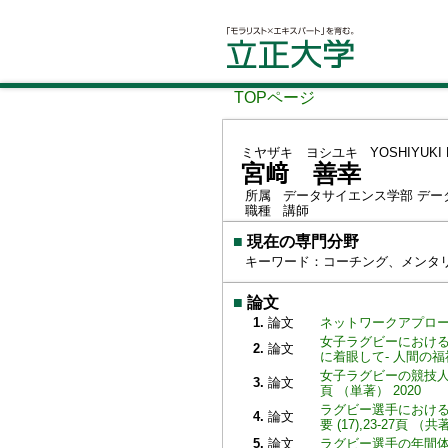
TOPページ
ミヤザキ ヨシユキ
YOSHIYUKI 
宮﨑 善幸
所属
データサイエンス学部 デー
職種
講師
■
現在の専門分野
キーワード：コーチング、メンタ
■
論文
1.
論文
ネットワークアプローチに
女子ラグビーにおける
2.
論文
に着眼して- 人間の福祉 (
女子ラグビーの競技人口
3.
論文
頁 （単著） 2020
ラグビー選手におけ
4.
論文
要 (17),23-27頁 （共著
5.
論文
ラグビー選手の年間体力ト