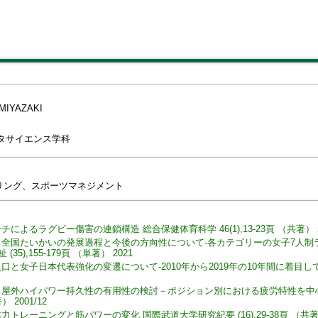
（最
MIYAZAKI
タサイエンス学科
リング、スポーツマネジメント
よるラグビー傷害の連鎖構造 総合保健体育科学 46(1),13-23頁 （共著） 202
全国たいかいの発展過程と今後の方向性について-各カテゴリーの女子7人制
35),155-179頁 （単著） 2021
と女子日本代表強化の変遷について-2010年から2019年の10年間に着目して- 立
る屋外ハイパワー持久性の有用性の検討－ポジション別における疲労特性を中
） 2001/12
レーニングと筋パワーの変化 国際武道大学研究紀要 (16),29-38頁 （共著） 