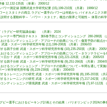
2,132-135頁 （単著） 2000/12
ー測定値 国際武道大学研究紀要 (15),199-210頁 （共著） 1999/12
ience:パワーとスタミナの両立.ラグビー選手のパワーは何処から バイオカメニクス研究 3(3
する運動科学～「パワー・スタミナ」概念の限界と可能性～ 体育の科学 49(9),72
（ラグビー研究協議会編） （共著） 2024
ーナー専門科目テキスト 第6巻予防とコンディショニング 280-288頁 （共著）
におけるコンディショニング・アプローチの効果について～傷害予防の観点か
・スポーツ科学研究所年報 (11),199-208頁 （共著） 2006/03
因子分析 武道・スポーツ科学研究所年報 (10),235-250頁 （共著） 2005/
におけるコンディショニング・アプローチの効果について～タラソテラピーを
か？ 武道・スポーツ科学研究所年報 (10),221-226頁 （共著） 2005/03
因子分析 武道・スポーツ科学研究所年報 (9),251-266頁 （共著） 2004/0
におけるコンディショニング・アプローチの効果について～年間を通して実施
科学研究所年報 (9),229-239頁 （共著） 2004/03
トレーニングの研究 武道・スポーツ科学研究所年報 (8),195-203頁 （共著） 
トレーニングの研究 武道・スポーツ科学研究所年報 (7),217-242頁 （共著） 
ディショニング環境調査 武道・スポーツ科学研究所年報 (7),97-112頁 （共著
グビー選手におけるピーキング計画とその結果：パリオリンピック2024の事