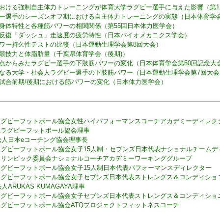
おける強制自主体力トレーニングが体育大学ラグビー選手に与えた影響（第1
ー選手のシーズンオフ期における自主体力トレーニングの実態（日本体育学会
身体特性と各種筋パワーの相関関係（第55回日本体力医学会）
反復「ダッシュ」走速度の疲労特性（日本バイオメカニクス学会）
ワー持久性テストの比較（日本運動生理学会第8回大会）
競技力と体脂肪量（千葉県体育学会（後期)）
点からみたラグビー選手の下肢筋パワーの変化（日本体育学会第50回記念大
なる大学・社会人ラグビー選手の下肢筋パワー（日本運動生理学会第7回大会
試合前期/後期における筋パワーの変化（日本体力医学会）
ラグビーフットボール協会女性ハイパフォーマンスコーチアカデミーディレク
県ラグビーフットボール協会理事
法人日本eコーチング協会理事長
ラグビーフットボール協会女子15人制・セブンズ日本代表ナショナルチームデ
オリンピック委員会ナショナルコーチアカデミーワーキンググループ
ラグビーフットボール協会女子15人制日本代表パフォーマンスディレクター
ラグビーフットボール協会女子セブンズ日本代表ストレングス＆コンディショ
法人ARUKAS KUMAGAYA理事
ラグビーフットボール協会女子セブンズ日本代表ストレングス＆コンディショ
グビーフットボール協会ATQプロジェクトフィットネスコーチ