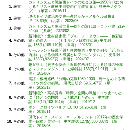
カトリシズムと戦後西ドイツの社会政策―1950年代にお
1.
著書
けるキリスト教民主同盟の住宅政策 (山川歴史モノグラ
フ) （単著） 2016/11
現代ドイツ政治外交史―占領期からメルケル政権ま
2.
著書
で 25-69頁 （共著） 2023/06
カトリシズムと生活世界―信仰の近代ヨーロッパ史 219-
3.
著書
248頁 （共著） 2023/02
新刊紹介：北村昌史著『ブルーノ・タウト――「色彩建
4.
その他
築」の達人――』(ミネルヴァ日本評伝選) 史学雑
誌 135(1),109-110頁 （単著） 2026/01
ザールラント帰属問題と住民投票（史学会例会「近現代
5.
その他
西洋における領域の帰属とレファレンダム」） 史学雑
誌 133(7),92-93頁 （単著） 2024/07
趣旨説明（史学会例会「近現代西洋における領域の帰属
6.
その他
とレファレンダム」） 史学雑誌 133(7),91-91頁 （単
著） 2024/07
書評：板橋拓己『分断の克服1989-1900－統一をめぐる西
7.
その他
ドイツ外交の挑戦』 現代史研究 69,61-67頁 （単
著） 2023/12
新刊紹介：高橋秀寿『時間／空間の戦後ドイツ史ーいか
8.
その他
に「ひとつの国民」は形成されたのか』 史学雑
誌 128(12),103-104頁 （単著） 2019/12
ボン＝クロイツベルク ECHO 34,28-31頁 （単
9.
その他
著） 2018/11
現代ドイツ・スイス・ネーデルラント（2017年の歴史学
10.
その他
界―回顧と展望―） 史学雑誌 127(5),380-387頁 （単
著） 2018/05