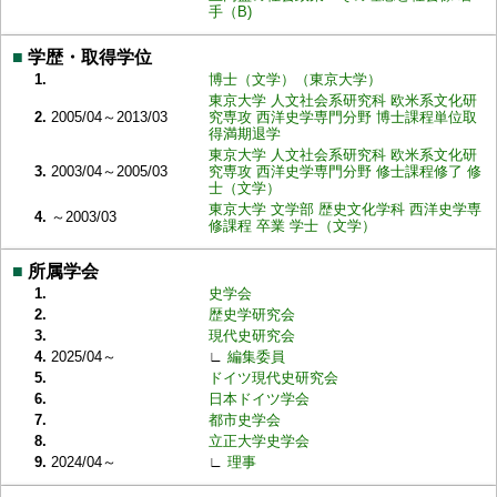
手（B)
■
学歴・取得学位
1.
博士（文学）（東京大学）
東京大学 人文社会系研究科 欧米系文化研
2.
2005/04～2013/03
究専攻 西洋史学専門分野 博士課程単位取
得満期退学
東京大学 人文社会系研究科 欧米系文化研
3.
2003/04～2005/03
究専攻 西洋史学専門分野 修士課程修了 修
士（文学）
東京大学 文学部 歴史文化学科 西洋史学専
4.
～2003/03
修課程 卒業 学士（文学）
■
所属学会
1.
史学会
2.
歴史学研究会
3.
現代史研究会
4.
2025/04～
∟
編集委員
5.
ドイツ現代史研究会
6.
日本ドイツ学会
7.
都市史学会
8.
立正大学史学会
9.
2024/04～
∟
理事