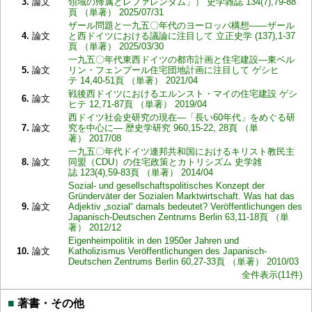
3.
論文
領域の帰属とレファレンダム」） 史学雑誌 134(7),79-88
頁 （単著） 2025/07/31
ザール問題と一九五〇年代のヨーロッパ構想――ザール
4.
論文
と西ドイツにおける議論に注目して 立正史学 (137),1-37
頁 （単著） 2025/03/30
一九五〇年代東西ドイツの都市計画と住宅建設―東ベル
5.
論文
リン・フェンプール住宅団地計画に注目して ゲシヒ
テ 14,40-51頁 （単著） 2021/04
戦後西ドイツにおけるエルンスト・マイの住宅建設 ゲシ
6.
論文
ヒテ 12,71-87頁 （単著） 2019/04
西ドイツ社会史研究の現在―「長い60年代」をめぐる研
7.
論文
究を中心に― 歴史学研究 960,15-22, 28頁 （単
著） 2017/08
一九五〇年代ドイツ連邦共和国におけるキリスト教民主
8.
論文
同盟（CDU）の住宅政策とカトリシズム 史学雑
誌 123(4),59-83頁 （単著） 2014/04
Sozial- und gesellschaftspolitisches Konzept der
Gründerväter der Sozialen Marktwirtschaft. Was hat das
9.
論文
Adjektiv „sozial“ damals bedeutet? Veröffentlichungen des
Japanisch-Deutschen Zentrums Berlin 63,11-18頁 （単
著） 2012/12
Eigenheimpolitik in den 1950er Jahren und
10.
論文
Katholizismus Veröffentlichungen des Japanisch-
Deutschen Zentrums Berlin 60,27-33頁 （単著） 2010/03
全件表示(11件)
■
著書・その他