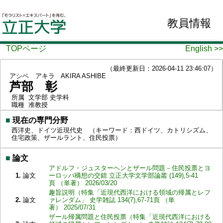
教員情報
TOPページ
English >>
（最終更新日：2026-04-11 23:46:07）
アシベ アキラ
AKIRA ASHIBE
芦部 彰
所属
文学部 史学科
職種
准教授
■
現在の専門分野
西洋史、ドイツ近現代史 （キーワード：西ドイツ、カトリシズム、
住宅政策、ザールラント、住民投票）
■
論文
アドルフ・ジュスターヘンとザール問題－住民投票とヨ
1.
論文
ーロッパ構想の交錯 立正大学文学部論叢 (149),5-41
頁 （単著） 2026/03/20
趣旨説明（特集「近現代西洋における領域の帰属とレフ
2.
論文
ァレンダム」 史学雑誌 134(7),67-71頁 （単
著） 2025/07/31
ザール帰属問題と住民投票（特集「近現代西洋における