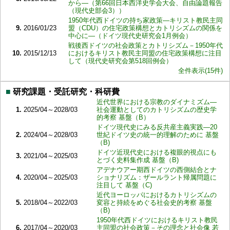
から―（第66回日本西洋史学会大会、自由論題報告
（現代史部会3））
1950年代西ドイツの持ち家政策―キリスト教民主同
9.
2016/01/23
盟（CDU）の住宅政策構想とカトリシズムの関係を
中心に―（ドイツ現代史研究会1月例会）
戦後西ドイツの社会政策とカトリシズム－1950年代
10.
2015/12/13
におけるキリスト教民主同盟の住宅政策構想に注目
して（現代史研究会第518回例会）
全件表示(15件)
■
研究課題・受託研究・科研費
近代世界における宗教のダイナミズム―
1.
2025/04～2028/03
社会運動としてのカトリシズムの歴史学
的考察 基盤（B）
ドイツ現代史にみる反共産主義実践―20
2.
2024/04～2028/03
世紀ドイツ史の統一的理解のために 基盤
（B)
ドイツ近現代史における複眼的視点にも
3.
2021/04～2025/03
とづく史料集作成 基盤（B)
アデナウアー期西ドイツの西側結合とナ
4.
2020/04～2025/03
ショナリズム：ザールラント帰属問題に
注目して 基盤（C)
近代ヨーロッパにおけるカトリシズムの
5.
2018/04～2022/03
変容と持続をめぐる社会史的考察 基盤
（B)
1950年代西ドイツにおけるキリスト教民
6.
2017/04～2020/03
主同盟の社会政策－その理念と社会像 若