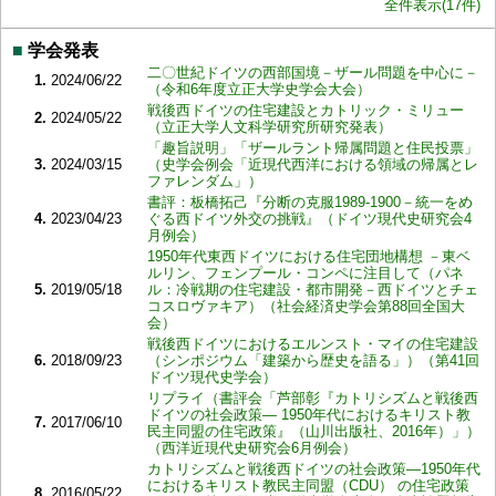
全件表示(17件)
■
学会発表
二〇世紀ドイツの西部国境－ザール問題を中心に－
1.
2024/06/22
（令和6年度立正大学史学会大会）
戦後西ドイツの住宅建設とカトリック・ミリュー
2.
2024/05/22
（立正大学人文科学研究所研究発表）
「趣旨説明」「ザールラント帰属問題と住民投票」
3.
2024/03/15
（史学会例会「近現代西洋における領域の帰属とレ
ファレンダム」）
書評：板橋拓己『分断の克服1989-1900－統一をめ
4.
2023/04/23
ぐる西ドイツ外交の挑戦』（ドイツ現代史研究会4
月例会）
1950年代東西ドイツにおける住宅団地構想 －東ベ
ルリン、フェンプール・コンペに注目して（パネ
5.
2019/05/18
ル：冷戦期の住宅建設・都市開発－西ドイツとチェ
コスロヴァキア）（社会経済史学会第88回全国大
会）
戦後西ドイツにおけるエルンスト・マイの住宅建設
6.
2018/09/23
（シンポジウム「建築から歴史を語る」）（第41回
ドイツ現代史学会）
リプライ（書評会「芦部彰『カトリシズムと戦後西
ドイツの社会政策― 1950年代におけるキリスト教
7.
2017/06/10
民主同盟の住宅政策』（山川出版社、2016年）」）
（西洋近現代史研究会6月例会）
カトリシズムと戦後西ドイツの社会政策―1950年代
におけるキリスト教民主同盟（CDU） の住宅政策
8.
2016/05/22